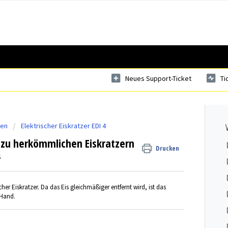
Neues Support-Ticket
Ti
den
Elektrischer Eiskratzer EDI 4
h zu herkömmlichen Eiskratzern
Drucken
S
cher Eiskratzer. Da das Eis gleichmäßiger entfernt wird, ist das
 Hand.