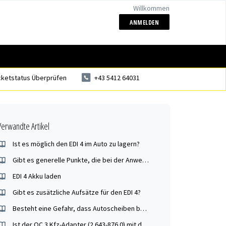
Willkommen
ANMELDEN
cketstatus Überprüfen
+43 5412 64031
Verwandte Artikel
Ist es möglich den EDI 4 im Auto zu lagern?
Gibt es generelle Punkte, die bei der Anwendung des EDI 4 beachtet werden sollten?
EDI 4 Akku laden
Gibt es zusätzliche Aufsätze für den EDI 4?
Besteht eine Gefahr, dass Autoscheiben beschädigt werden?
Ist der OC 3 Kfz-Adapter (2.643-876.0) mit dem EDI 4 kompatibel?